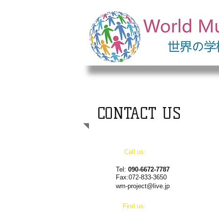
CONTACT US
Call us:
Tel:
090-6672-7787
Fax:072-833-3650
wm-project@live.jp
​Find us: