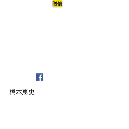
送信
橋本恵史