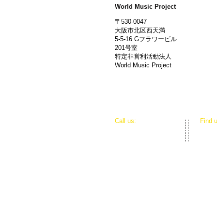
World Music Project
〒530-0047
大阪市北区西天満
5-5-16 Gフラワービル
201号室
特定非営利活動法人
World Music Project
​​Call us:
​Find 
072-833-3650 (FAX)
〒530
​ 大阪 日本
大阪市
特定非営